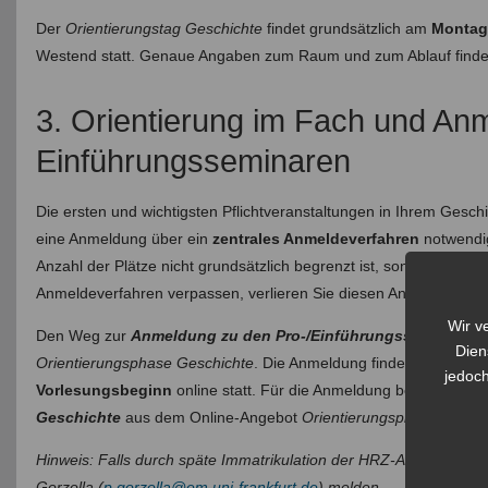
Der
Orientierungstag Geschichte
findet grundsätzlich am
Montag
Westend statt. Genaue Angaben zum Raum und zum Ablauf finde
3. Orientierung im Fach und An
Einführungsseminaren
Die ersten und wichtigsten Pflichtveranstaltungen in Ihrem Gesch
eine Anmeldung über ein
zentrales Anmeldeverfahren
notwendig
Anzahl der Plätze nicht grundsätzlich begrenzt ist, sondern jed
Anmeldeverfahren verpassen, verlieren Sie diesen Anspruch.
Wir v
Den Weg zur
Anmeldung zu den Pro-/Einführungsseminaren
f
Dien
Orientierungsphase Geschichte
. Die Anmeldung findet ausschlie
jedoch
Vorlesungsbeginn
online statt. Für die Anmeldung benötigen Si
Geschichte
aus dem Online-Angebot
Orientierungsphase Gesch
Hinweis: Falls durch späte Immatrikulation der HRZ-Account noch n
Gorzolla (
p.gorzolla@em.uni-frankfurt.de
) melden.