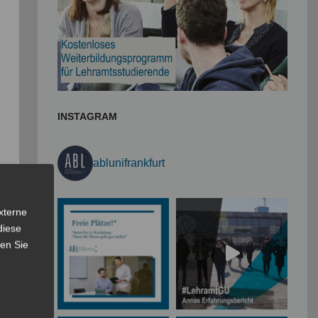
INSTAGRAM
ablunifrankfurt
xterne
diese
sen Sie