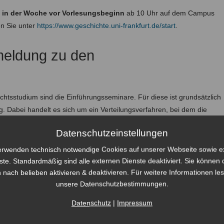
 in der Woche vor Vorlesungsbeginn
ab 10 Uhr auf dem Campus
n Sie unter
https://www.geschichte.uni-frankfurt.de/start
.
meldung zu den
ichtsstudium sind die Einführungsseminare. Für diese ist grundsätzlich
. Dabei handelt es sich um ein Verteilungsverfahren, bei dem die
e*r Student*in einen Anspruch geltend machen kann. Wenn Sie das
Datenschutzeinstellungen
erwenden technisch notwendige Cookies auf unserer Webseite sowie e
inden Sie im ersten Semester über das Online-Angebot der
ste. Standardmäßig sind alle externen Dienste deaktiviert. Sie können 
ßlich am
Dienstag und Mittwoch in der Woche vor
 nach belieben aktivieren & deaktivieren. Für weitere Informationen le
e einen HRZ-Account und die Zertifizierung
Orientierung im Fach
unsere Datenschutzbestimmungen.
ichte
.
Datenschutz
|
Impressum
icht vorliegt, bitte unbedingt vor der Anmeldephase(!) bei Dr. Peter