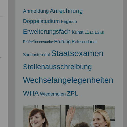
Anrechnung
Anmeldung
Doppelstudium
Englisch
Erweiterungsfach
Kunst
L1
L3
L2
L5
Prüfung
Referendariat
Prüfer*innensuche
Staatsexamen
Sachunterricht
-
Stellenausschreibung
Wechselangelegenheiten
WHA
ZPL
Wiederholen