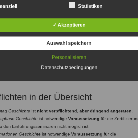
senziell
Statistiken
eginn und Eröffnung des
✓ Akzeptieren
Auswahl speichern
üssen Sie im ersten Semester – noch vor Anmeldung zu den Prüfungen
geschieht durch die sogenannte
Erstmeldung
beim
Zentralen
Personalisieren
Datenschutzbedingungen
chtende
Studienberatung zu Studienbeginn
. Dieses erhalten Sie duch
ot
Studieninformationen Geschichte
.
ichten in der Übersicht
stag Geschichte
ist
nicht verpflichtend, aber dringend angeraten
.
gsphase Geschichte
ist notwendige
Voraussetzung
für die Zertifizieru
u den Einführungsseminaren nicht möglich ist.
rmationen Geschichte
ist notwendige
Voraussetzung
für die