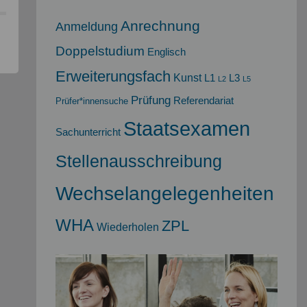
Anrechnung
Anmeldung
Doppelstudium
Englisch
Erweiterungsfach
Kunst
L1
L3
L2
L5
Prüfung
Referendariat
Prüfer*innensuche
Staatsexamen
Sachunterricht
Stellenausschreibung
Wechselangelegenheiten
WHA
ZPL
Wiederholen