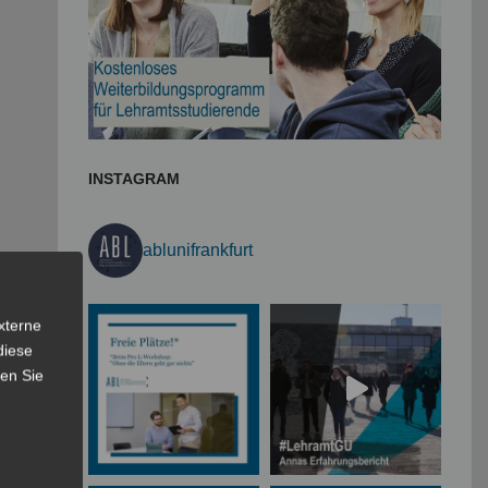
INSTAGRAM
ablunifrankfurt
xterne
diese
sen Sie