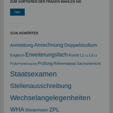
ZUM SORTIEREN DER FRAGEN WÄHLEN SIE
SCHLAGWÖRTER
Anrechnung
Doppelstudium
Anmeldung
Erweiterungsfach
Kunst
Englisch
L1
L3
L2
L5
Prüfung
Referendariat
Sachunterricht
Prüfer*innensuche
Staatsexamen
Stellenausschreibung
Wechselangelegenheiten
WHA
ZPL
Wiederholen