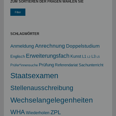
ZUM SORTIEREN DER FRAGEN WÄHLEN SIE
SCHLAGWÖRTER
Anrechnung
Doppelstudium
Anmeldung
Erweiterungsfach
Kunst
Englisch
L1
L3
L2
L5
Prüfung
Referendariat
Sachunterricht
Prüfer*innensuche
Staatsexamen
Stellenausschreibung
Wechselangelegenheiten
WHA
ZPL
Wiederholen