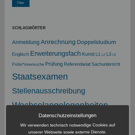
SCHLAGWÖRTER
Anrechnung
Doppelstudium
Anmeldung
Erweiterungsfach
Kunst
Englisch
L1
L3
L2
L5
Prüfung
Referendariat
Sachunterricht
Prüfer*innensuche
Staatsexamen
Stellenausschreibung
Wechselangelegenheiten
Datenschutzeinstellungen
WHA
ZPL
Wiederholen
Wir verwenden technisch notwendige Cookies auf
unserer Webseite sowie externe Dienste.