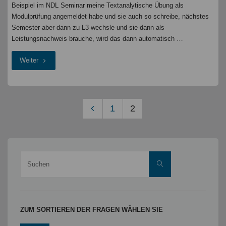
Beispiel im NDL Seminar meine Textanalytische Übung als
Modulprüfung angemeldet habe und sie auch so schreibe, nächstes
Semester aber dann zu L3 wechsle und sie dann als
Leistungsnachweis brauche, wird das dann automatisch …
"Lehramtwechsel
Weiter
Klausur
MP/TN
1
2
Anpassung
Seitennummerierung
der
"
Suche
Suchen
Beiträge
nach:
ZUM SORTIEREN DER FRAGEN WÄHLEN SIE