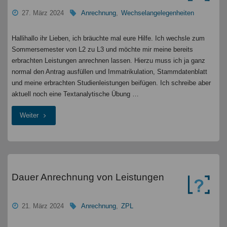
27. März 2024
Anrechnung
,
Wechselangelegenheiten
Hallihallo ihr Lieben, ich bräuchte mal eure Hilfe. Ich wechsle zum
Sommersemester von L2 zu L3 und möchte mir meine bereits
erbrachten Leistungen anrechnen lassen. Hierzu muss ich ja ganz
normal den Antrag ausfüllen und Immatrikulation, Stammdatenblatt
und meine erbrachten Studienleistungen beifügen. Ich schreibe aber
aktuell noch eine Textanalytische Übung …
"Fachwechsel-
Weiter
Frage
zur
Anrechnung
Dauer Anrechnung von Leistungen
bereits
21. März 2024
Anrechnung
,
ZPL
erbrachter