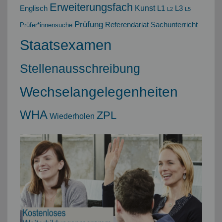
Erweiterungsfach
Kunst
Englisch
L1
L3
L2
L5
Prüfung
Referendariat
Sachunterricht
Prüfer*innensuche
Staatsexamen
Stellenausschreibung
Wechselangelegenheiten
WHA
ZPL
Wiederholen