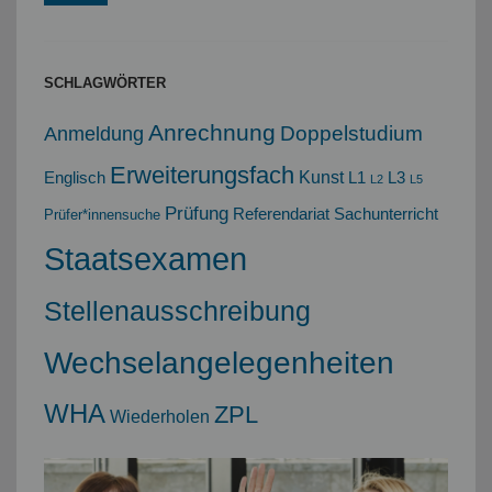
SCHLAGWÖRTER
Anrechnung
Doppelstudium
Anmeldung
Erweiterungsfach
Kunst
Englisch
L1
L3
L2
L5
Prüfung
Referendariat
Sachunterricht
Prüfer*innensuche
Staatsexamen
Stellenausschreibung
Wechselangelegenheiten
WHA
ZPL
Wiederholen