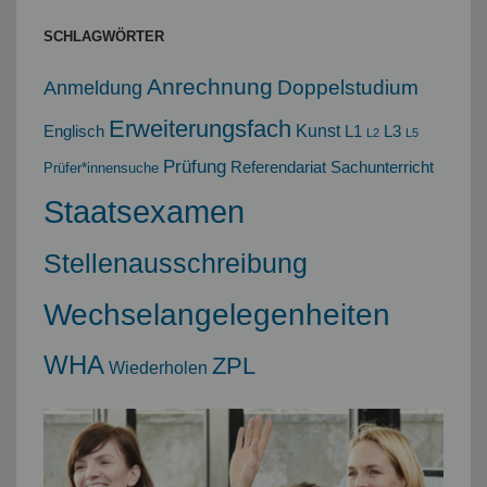
SCHLAGWÖRTER
Anrechnung
Doppelstudium
Anmeldung
Erweiterungsfach
Kunst
Englisch
L1
L3
L2
L5
Prüfung
Referendariat
Sachunterricht
Prüfer*innensuche
Staatsexamen
Stellenausschreibung
Wechselangelegenheiten
WHA
ZPL
Wiederholen