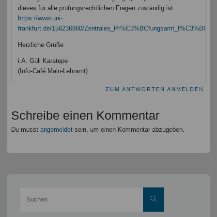
dieses für alle prüfungsrechtlichen Fragen zuständig ist:
https://www.uni-
frankfurt.de/156236860/Zentrales_Pr%C3%BCfungsamt_f%C3%BCr_
Herzliche Grüße
i.A. Güli Karatepe
(Info-Café Main-Lehramt)
ZUM ANTWORTEN ANMELDEN
Schreibe einen Kommentar
Du musst
angemeldet
sein, um einen Kommentar abzugeben.
Suche
Suchen
nach: