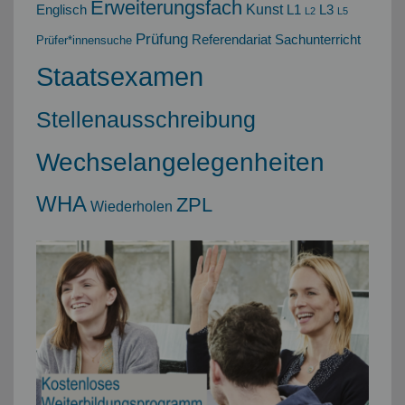
Erweiterungsfach
Kunst
Englisch
L1
L3
L2
L5
Prüfung
Referendariat
Sachunterricht
Prüfer*innensuche
Staatsexamen
Stellenausschreibung
Wechselangelegenheiten
WHA
ZPL
Wiederholen