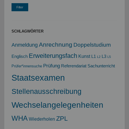
SCHLAGWÖRTER
Anrechnung
Doppelstudium
Anmeldung
Erweiterungsfach
Kunst
Englisch
L1
L3
L2
L5
Prüfung
Referendariat
Sachunterricht
Prüfer*innensuche
Staatsexamen
Stellenausschreibung
Wechselangelegenheiten
WHA
ZPL
Wiederholen