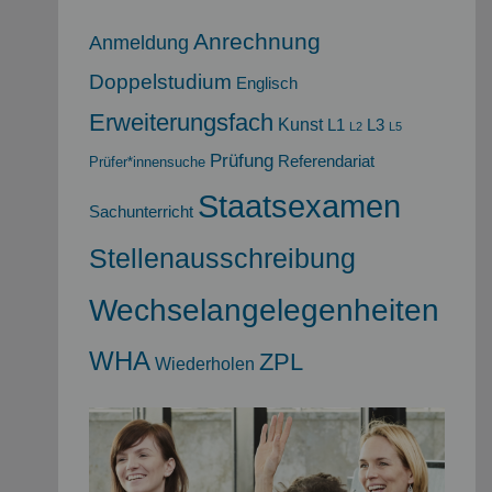
Anrechnung
Anmeldung
Doppelstudium
Englisch
Erweiterungsfach
Kunst
L1
L3
L2
L5
Prüfung
Referendariat
Prüfer*innensuche
Staatsexamen
Sachunterricht
Stellenausschreibung
Wechselangelegenheiten
WHA
ZPL
Wiederholen