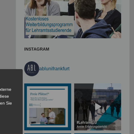
INSTAGRAM
ablunifrankfurt
xterne
diese
sen Sie