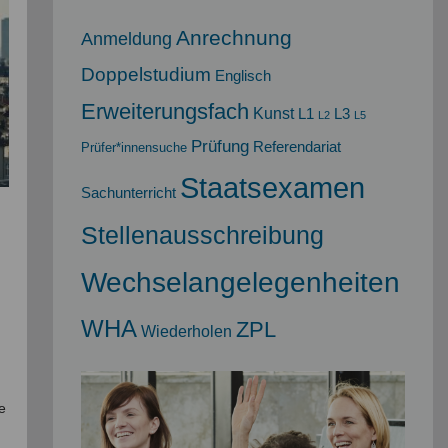
Anrechnung
Anmeldung
Doppelstudium
Englisch
Erweiterungsfach
Kunst
L1
L3
L2
L5
Prüfung
Referendariat
Prüfer*innensuche
Staatsexamen
Sachunterricht
Stellenausschreibung
Wechselangelegenheiten
WHA
ZPL
Wiederholen
e