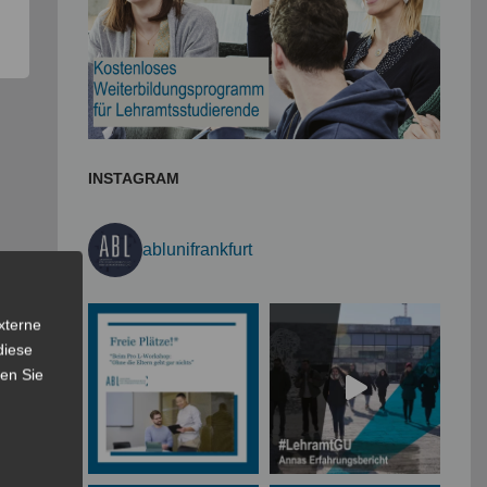
INSTAGRAM
ablunifrankfurt
xterne
diese
sen Sie