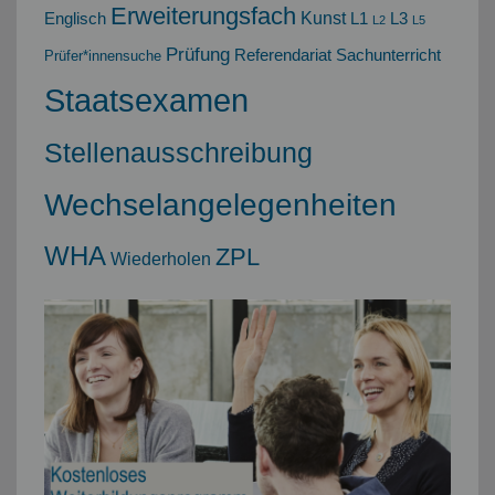
Erweiterungsfach
Kunst
Englisch
L1
L3
L2
L5
Prüfung
Referendariat
Sachunterricht
Prüfer*innensuche
Staatsexamen
Stellenausschreibung
Wechselangelegenheiten
WHA
ZPL
Wiederholen