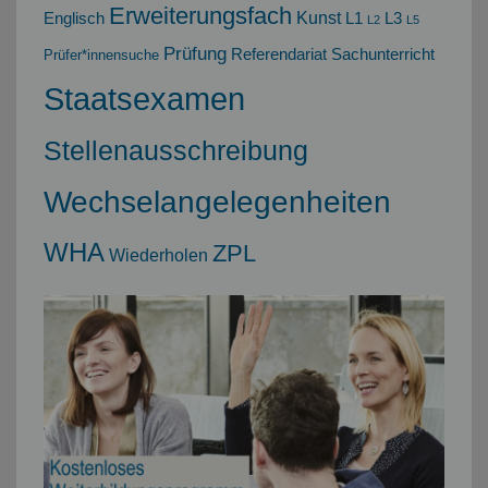
Erweiterungsfach
Kunst
Englisch
L1
L3
L2
L5
Prüfung
Referendariat
Sachunterricht
Prüfer*innensuche
Staatsexamen
Stellenausschreibung
Wechselangelegenheiten
WHA
ZPL
Wiederholen