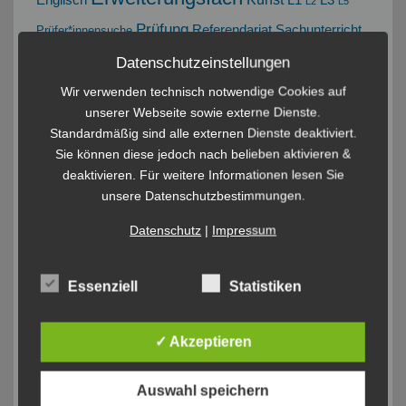
L2
L5
Prüfung
Referendariat
Sachunterricht
Prüfer*innensuche
Staatsexamen
Datenschutzeinstellungen
Wir verwenden technisch notwendige Cookies auf
Stellenausschreibung
unserer Webseite sowie externe Dienste.
Standardmäßig sind alle externen Dienste deaktiviert.
Wechselangelegenheiten
Sie können diese jedoch nach belieben aktivieren &
deaktivieren. Für weitere Informationen lesen Sie
WHA
ZPL
unsere Datenschutzbestimmungen.
Wiederholen
Datenschutz
|
Impressum
Essenziell
Statistiken
✓ Akzeptieren
Auswahl speichern