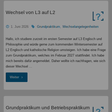
(BW-
"
Wechsel von L3 auf L2
F)
1. Juni 2026
Grundpraktikum
,
Wechselangelegenheiten
"
Hallo, ich studiere zurzeit im ersten Semester auf L3 Englisch und
Philosophie und würde gerne zum kommenden Wintersemester auf
L2 Englisch und katholische Religion umsteigen. Ich habe eine Frage
zum Grundpraktikum, welches im Februar 2027 stattfindet. Ich habe
mich bereits dafür angemeldet. Daher wollte ich nachfragen, wie sich
dieser Wechsel …
"Wechsel
Weiter
von
L3
auf
Grundpraktikum und Betriebspraktikum