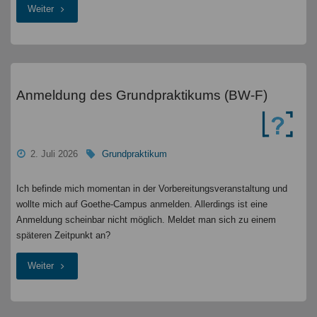
"Wechsel
Weiter
von
L3
zu
Anmeldung des Grundpraktikums (BW-F)
L2
–
2. Juli 2026
Grundpraktikum
Auswirkungen
Ich befinde mich momentan in der Vorbereitungsveranstaltung und
auf
wollte mich auf Goethe-Campus anmelden. Allerdings ist eine
das
Anmeldung scheinbar nicht möglich. Meldet man sich zu einem
späteren Zeitpunkt an?
bereits
"Anmeldung
Weiter
angemeldete
des
Grundpraktikum.
Grundpraktikums