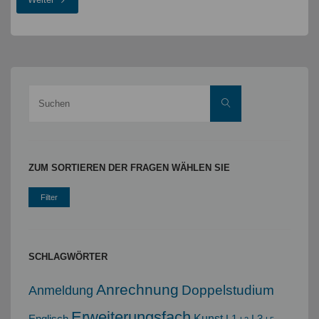
zum
Grundpraktikum
Suche
Suchen
"
nach:
ZUM SORTIEREN DER FRAGEN WÄHLEN SIE
SCHLAGWÖRTER
Anrechnung
Doppelstudium
Anmeldung
Erweiterungsfach
Kunst
Englisch
L1
L3