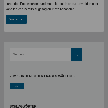
durch den Fachwechsel, und muss ich mich erneut anmelden oder
kann ich den bereits zugesagten Platz behalten?
"Wechsel
Weiter
von
L3
zu
Suche
Suchen
L2
nach:
–
Auswirkungen
ZUM SORTIEREN DER FRAGEN WÄHLEN SIE
auf
das
bereits
SCHLAGWÖRTER