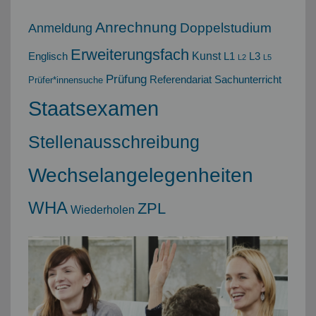
angemeldete
Anrechnung
Doppelstudium
Grundpraktikum.
Anmeldung
Erweiterungsfach
Kunst
Englisch
L1
L3
L2
L5
Prüfung
"
Referendariat
Sachunterricht
Prüfer*innensuche
Staatsexamen
Stellenausschreibung
Wechselangelegenheiten
WHA
ZPL
Wiederholen