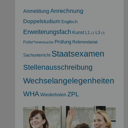
Anrechnung
Anmeldung
Doppelstudium
Englisch
Erweiterungsfach
Kunst
L1
L3
L2
L5
Prüfung
Referendariat
Prüfer*innensuche
Staatsexamen
Sachunterricht
Stellenausschreibung
Wechselangelegenheiten
WHA
ZPL
Wiederholen