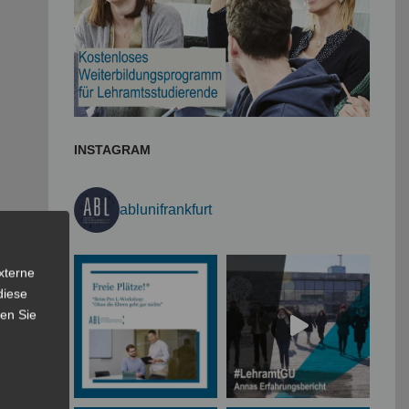
INSTAGRAM
ablunifrankfurt
xterne
diese
sen Sie