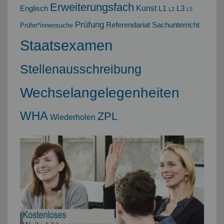
Erweiterungsfach
Kunst
Englisch
L1
L3
L2
L5
Prüfung
Referendariat
Sachunterricht
Prüfer*innensuche
Staatsexamen
Stellenausschreibung
Wechselangelegenheiten
WHA
ZPL
Wiederholen