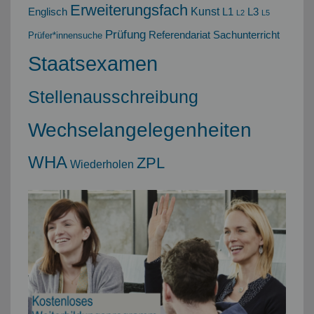
Erweiterungsfach
Kunst
Englisch
L1
L3
L2
L5
Prüfung
Referendariat
Sachunterricht
Prüfer*innensuche
Staatsexamen
Stellenausschreibung
Wechselangelegenheiten
WHA
ZPL
Wiederholen