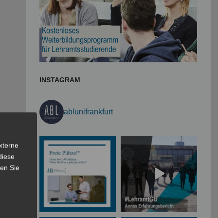
INSTAGRAM
ablunifrankfurt
xterne
diese
sen Sie