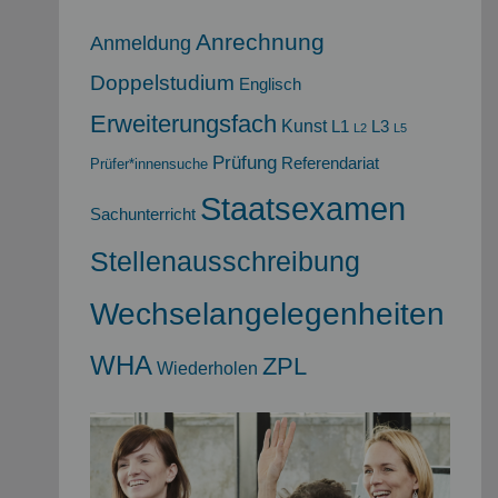
Anrechnung
Anmeldung
Doppelstudium
Englisch
Erweiterungsfach
Kunst
L1
L3
L2
L5
Prüfung
Referendariat
Prüfer*innensuche
Staatsexamen
Sachunterricht
Stellenausschreibung
Wechselangelegenheiten
WHA
ZPL
Wiederholen