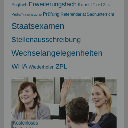
Erweiterungsfach
Kunst
Englisch
L1
L3
L2
L5
Prüfung
Referendariat
Sachunterricht
Prüfer*innensuche
Staatsexamen
Stellenausschreibung
Wechselangelegenheiten
WHA
ZPL
Wiederholen